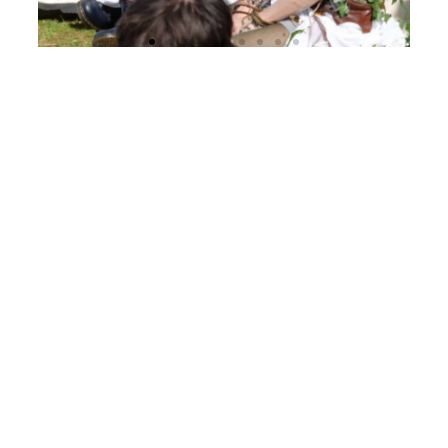
PRÉCÉDENT
SUIVANT
Crayon Totem réalisé par les élèves de Bac pro
Le sport à Cantau, c’est du niveau !!!
Plus d'articles