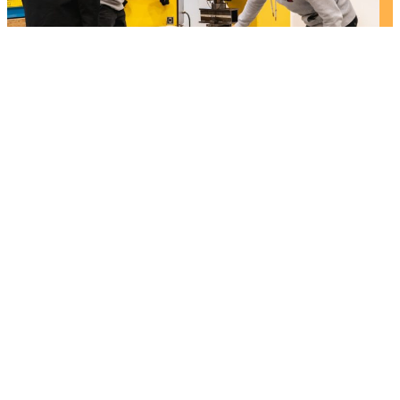
INFOS COMPLÉMENTAIRES SUR ESPACE
APPRENTISSAGE
Les formations en mixité
scolaires / apprentis
Par mixité des publics, on entend regroupement
d’élèves sous statut scolaire et d’apprentis dans
une même formation.
La mixité peut se décliner sous plusieurs formes :
la mixité des statuts dans le cas d’un