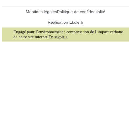
Mentions légales
Politique de confidentialité
Réalisation Ekole.fr
Engagé pour l’environnement : compensation de l’impact carbone
de notre site internet
En savoir +