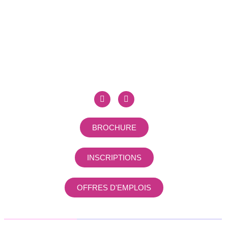
1 Allée de Cantau,
64600 Anglet
05 59 58 06 06
ce.0640001d@ac-bordeaux.fr
Restez connecté
BROCHURE
INSCRIPTIONS
OFFRES D'EMPLOIS