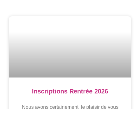
Inscriptions Rentrée 2026
Nous avons certainement le plaisir de vous
compter parmi nos élèves /étudiants à la
rentrée prochaine. Nouveaux … ou déjà à
Cantau, suivez les consignes